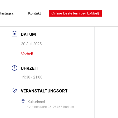
Instagram
Kontakt
Online bestellen (per E-Mail)
DATUM
30 Juli 2025
Vorbei!
UHRZEIT
19:30 - 21:00
VERANSTALTUNGSORT
Kulturinsel
Goethestraße 25, 26757 Borkum