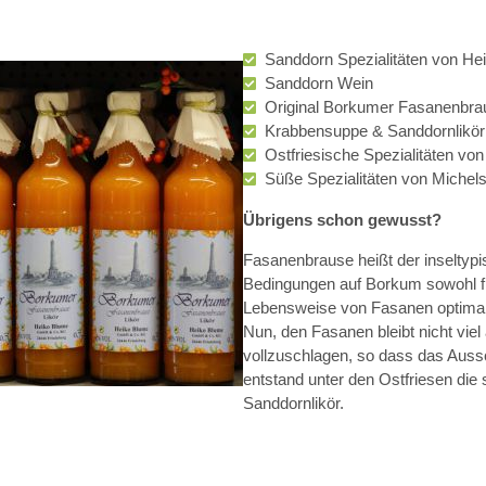
Sanddorn Spezialitäten von He
Sanddorn Wein
Original Borkumer Fasanenbra
Krabbensuppe & Sanddornlikör
Ostfriesische Spezialitäten von
Süße Spezialitäten von Michel
Übrigens schon gewusst?
Fasanenbrause heißt der inseltypi
Bedingungen auf Borkum sowohl f
Lebensweise von Fasanen optimal 
Nun, den Fasanen bleibt nicht vie
vollzuschlagen, so dass das Auss
entstand unter den Ostfriesen di
Sanddornlikör.