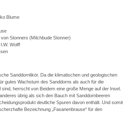
iko Blume
use
 von Stonners (Milchbude Stonner)
 I.W. Wolff
ssen
sche Sanddornlikör. Da die klimatischen und geologischen
ür gutes Wachstum des Sanddorns als auch für die
sind, herrscht von Beidem eine große Menge auf der Insel.
l anderes übrig als sich den Bauch mit Sanddornbeeren
cheidungsprodukt deutliche Spuren davon enthält. Und somit
e scherzhafte Bezeichnung „Fasanenbrause“ für den