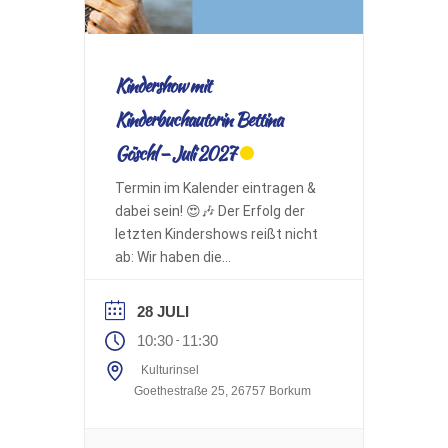
Kindershow mit
Kinderbuchautorin Bettina
Göschl – Juli 2027
Termin im Kalender eintragen &
dabei sein! 😍🎶 Der Erfolg der
letzten Kindershows reißt nicht
ab: Wir haben die
Kinderbuchautorin Bettina
Göschl auch für Juli 2027 wieder
28 JULI
für eine musikalische Lesung
10:30
11:30
-
gebucht. Sie präsentiert ihre
Kulturinsel
sehr erfolgreiche Kinder- und
Goethestraße 25, 26757 Borkum
Hörbuchreihe „Die
Nordseedetektive“ und die neue
Erfolgsreihe „Die