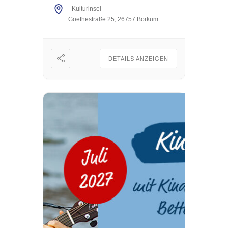
musikalisch begleitet. 🎶 Save
Kulturinsel
Goethestraße 25, 26757 Borkum
the Date 👇🏻 📅 Dienstag, 27. Juli
[…]
DETAILS ANZEIGEN