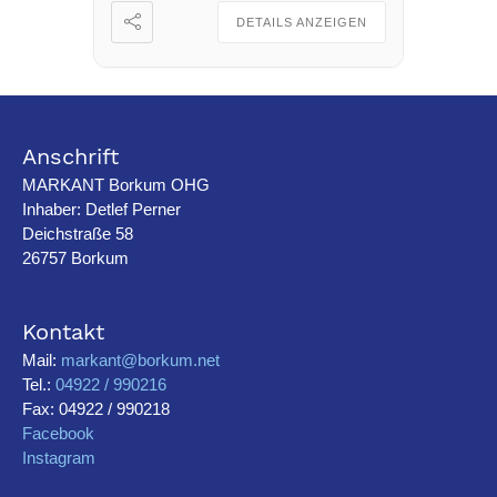
Schiffsgeister“. Save the Date
DETAILS ANZEIGEN
👇🏻 📅 Mittwoch, 28. […]
Anschrift
MARKANT Borkum OHG
Inhaber: Detlef Perner
Deichstraße 58
26757 Borkum
Kontakt
Mail:
markant@borkum.net
Tel.:
04922 / 990216
Fax: 04922 / 990218
Facebook
Instagram