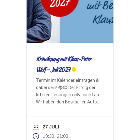
Krimilesung mit Klaus-Peter
Wolf – Juli 2027
Termin im Kalender eintragen &
dabei sein! 📚😍 Der Erfolg der
letzten Lesungen reißt nicht ab:
Wir haben den Bestseller-Autor
Klaus-Peter Wolf für Juli 2027
wieder für eine Krimilesung auf
der Insel gebucht. Mit dabei ist
27 JULI
auch wieder Kinderbuchautorin
19:30
21:00
-
Bettina Göschl, die den Abend