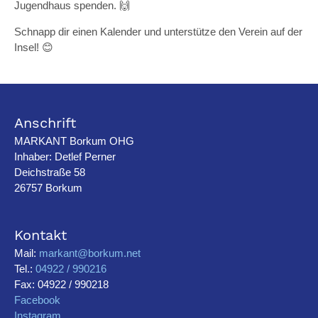
Jugendhaus spenden. 🙌
Schnapp dir einen Kalender und unterstütze den Verein auf der
Insel! 😊
Anschrift
MARKANT Borkum OHG
Inhaber: Detlef Perner
Deichstraße 58
26757 Borkum
Kontakt
Mail:
markant@borkum.net
Tel.:
04922 / 990216
Fax: 04922 / 990218
Facebook
Instagram