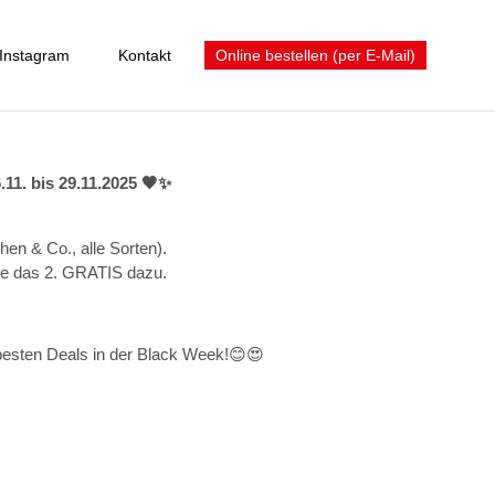
Instagram
Kontakt
Online bestellen (per E-Mail)
. bis 29.11.2025 🖤✨
n & Co., alle Sorten).
lte das 2. GRATIS dazu.
 besten Deals in der Black Week!😊😍