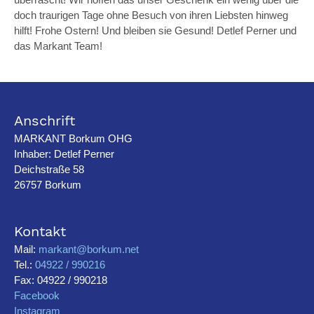
doch traurigen Tage ohne Besuch von ihren Liebsten hinweg
hilft! Frohe Ostern! Und bleiben sie Gesund! Detlef Perner und
das Markant Team!
Anschrift
MARKANT Borkum OHG
Inhaber: Detlef Perner
Deichstraße 58
26757 Borkum
Kontakt
Mail:
markant@borkum.net
Tel.:
04922 / 990216
Fax: 04922 / 990218
Facebook
Instagram