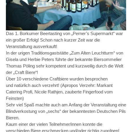
Das 1. Borkumer Beertasting von „Perner’s Supermarkt“ war
ein großer Erfolg! Schon nach kurzer Zeit war die
Veranstaltung ausverkauft!
In der urigen Traditionsgaststätte „Zum Alten Leuchtturm“ von
Gisela und Herbie Peters führte der bekannte Biersommelier
Thomas Pöling sehr kompetent und kurzweilig durch die Welt
der „Craft Biere“!
Über 10 verschiedene Craftbiere wurden besprochen
und natürlich auch verzehrt! (Apropos Verzehr: Markant
Catering Profi, Nicole Rathjen, zauberte Fingerfood vom
Feinsten)
Sehr viel Spaß machte auch am Anfang der Veranstaltung eine
Blindverkostung von „sechs“ der bekanntesten Deutschen Pils
Bieren.
Kaum einer der vielen Teilnehmer/innen konnte die
verschieden Biere erschmecken und/oder richtig zuordnen!