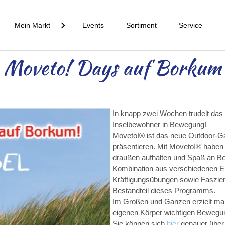
Mein Markt
Events
Sortiment
Service
Moveto! Days auf Borkum
In knapp zwei Wochen trudelt das
Inselbewohner in Bewegung!
Moveto!® ist das neue Outdoor-G
präsentieren. Mit Moveto!® haben 
draußen aufhalten und Spaß an Be
Kombination aus verschiedenen Ele
Kräftigungsübungen sowie Faszien
Bestandteil dieses Programms.
Im Großen und Ganzen erzielt ma
eigenen Körper wichtigen Beweg
Sie können sich
hier
genauer über