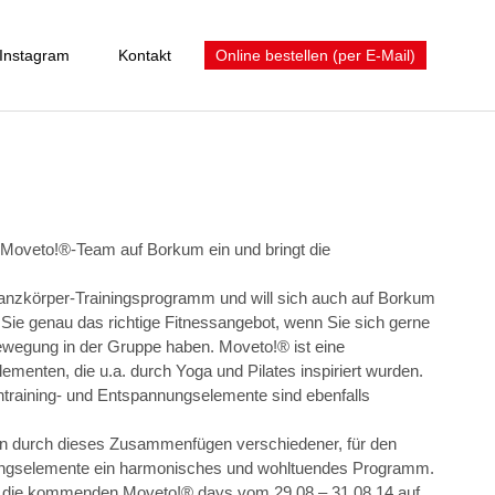
Instagram
Kontakt
Online bestellen (per E-Mail)
 Moveto!®-Team auf Borkum ein und bringt die
anzkörper-Trainingsprogramm und will sich auch auf Borkum
Sie genau das richtige Fitnessangebot, wenn Sie sich gerne
wegung in der Gruppe haben. Moveto!® ist eine
menten, die u.a. durch Yoga und Pilates inspiriert wurden.
training- und Entspannungselemente sind ebenfalls
n durch dieses Zusammenfügen verschiedener, für den
ungselemente ein harmonisches und wohltuendes Programm.
 die kommenden Moveto!® days vom 29.08 – 31.08.14 auf